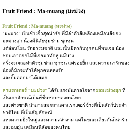
​Fruit Friend : Ma-muang (มะม่วง)
Fruit Friend : Ma-muang (มะม่วง)
"มะม่วง" เป็นช้างจิ๋วสุดน่ารัก ที่มีลำตัวสีเหลืองเหมือนสีของ
มะม่วงสุก น้องมีนิสัยซุ่มซ่าม ซุกซน
แต่อ่อนโยน รักธรรมชาติ และเป็นมิตรกับทุกคนที่พบเจอ น้อง
ชอบเอาดอกไม้ที่เจอมาทัดหู แม้บาง
ครั้งจะเผลอทำตัวซุ่มซ่าม ซุกซน แต่รอยยิ้ม และความน่ารักของ
น้องก็มักจะทำให้ทุกคนหลงรัก
และยิ้มออกมาได้เสมอ
คาแรกเตอร์ "มะม่วง"
ได้รับแรงบันดาลใจจาก
ผลมะม่วงสุก
ที่
เป็นเอกลักษณ์เป็นที่ชื่นชอบของคนไทย
และต่างชาติ นำมาผสมผสานคาแรกเตอร์ช้างที่เป็นสัตว์ประจำ
ชาติไทย ที่เป็นสัญลักษณ์
แห่งความยิ่งใหญ่และความสง่างาม แต่ในขณะเดียวกันก็น่ารัก
และอบอุ่น เหมือนนิสัยของคนไทย