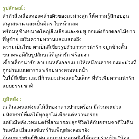
รูปลักษณ์ :
ลำตัวสีเหลืองทองคล้ายผิวของมะม่วงสุก ให้ความรู้สึกอบอุ่น
สนุกสนาน และเป็นมิตร ใบหน้ากลม
พร้อมหูช้างขนาดใหญ่สีเหลืองและชมพู ตกแต่งด้วยดอกไม้ขาว
ที่หูซ้าย เสริมความหวานและแสดงถึง
ความเป็นไทย ตาเป็นสีเขียวรูปถั่วแวววาวน่ารัก จมูกช้างสั้น
ขนาดพอดีกับรูปลักษณ์ที่ดูน่ารัก พร้อมงา
เขี้ยวเล็กๆน่ารัก ลายบนหลังออกแบบให้เหมือนลายของมะม่วงที่
ถูกฝานแบบตาราง พร้อมหางทรงหยดน้ำ
ใบไม้สีเขียว และมีก้านมะม่วงและใบเล็กๆ ที่หัวเพิ่มความน่ารัก
แบบธรรมชาติ
ภูมิหลัง :
ณ ดินแดนแห่งผลไม้สีทองกลางป่าเขตร้อน มีสวนมะม่วง
มหัศจรรย์ที่ผลไม้ทุกลูกไม่เพียงแค่หวานอร่อย
แต่ยังมีพลังเวทมนตร์ที่สามารถปลุกชีวิตให้กับธรรมชาติในคืน
วันหนึ่ง เมื่อแสงจันทร์วันเพ็ญส่องลงมายัง
ต้นมะม่วงพันธุ์พิเศษ ลูกมะม่วงลูกหนึ่งได้กลายร่างเป็น "น้อง