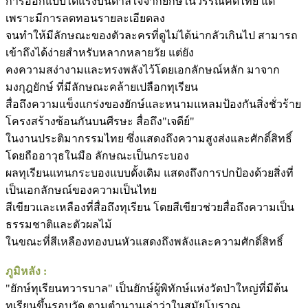
การออกแบบได้แรงบันดาลใจจากยักษ์ในวรรณคดีไทย แต่
เพราะมีการลดทอนรายละเอียดลง
จนทำให้มีลักษณะของตัวละครที่ดูไม่ได้น่ากลัวเกินไป สามารถ
เข้าถึงได้ง่ายสำหรับหลากหลายวัย แต่ยัง
คงความสง่างามและทรงพลังไว้โดยเอกลักษณ์หลัก มาจาก
มงกุฎยักษ์ ที่มีลักษณะคล้ายเปลือกทุเรียน
สื่อถึงความแข็งแกร่งของยักษ์และหนามแหลมป้องกันสิ่งชั่วร้าย
โครงสร้างซ้อนกันบนศีรษะ สื่อถึง"เจดีย์"
ในงานประติมากรรมไทย ซึ่งแสดงถึงความสูงส่งและศักดิ์สิทธิ์
โดยถืออาวุธในมือ ลักษณะเป็นกระบอง
ผลทุเรียนแทนกระบองแบบดั้งเดิม แสดงถึงการปกป้องด้วยสิ่งที่
เป็นเอกลักษณ์ของความเป็นไทย
สีเขียวและเหลืองที่สื่อถึงทุเรียน โดยสีเขียวช่วยสื่อถึงความเป็น
ธรรมชาติและตัวผลไม้
ในขณะที่สีเหลืองทองบนหัวแสดงถึงพลังและความศักดิ์สิทธิ์
ภูมิหลัง :
"ยักษ์ทุเรียนทวารบาล" เป็นยักษ์ผู้พิทักษ์แห่งวัดป่าใหญ่ที่มีต้น
ทุเรียนขึ้นรอบวัด ตามตำนานเล่าว่าในสมัยโบราณ